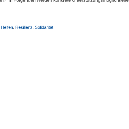
rden? Im Folgenden werden konkrete Unterstützungsmöglichkeit
,
Helfen
,
Resilienz
,
Solidarität