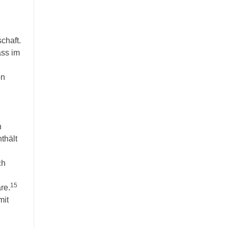
chaft.
ass im
on
n
thält
ch
15
re.
mit