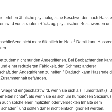
ene erleben ähnliche psychologische Beschwerden nach Hassr
rem wird von sozialem Rückzug, psychischen Beschwerden un
2
schließend nicht mehr öffentlich im Netz.
Damit kann Hassred
hren.
det zudem nicht nur den Angegriffenen. Bei Beobachtenden kan
und einer reduzierten Fähigkeit, den Schmerz anderer
7
chaft, den Angegriffenen zu helfen.
Dadurch kann Hassrede 
en Zusammenhalt gefährden.
iegend eingeschätzt wird, wenn sie sich als Humor tarnt (z. B
9
heiten richtet
, als wenn sie es sich um humorlosen Sexismus
 auch solche eher impliziten oder verdeckten Inhalte dem
3
n schaden
und sollten daher nicht einfach ignoriert werden.