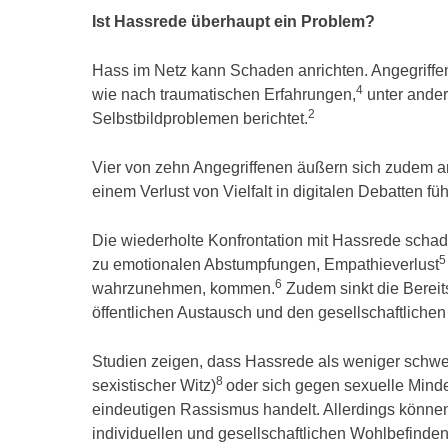
Ist Hassrede überhaupt ein Problem?
Hass im Netz kann Schaden anrichten. Angegriff
4
wie nach traumatischen Erfahrungen,
unter ande
2
Selbstbildproblemen berichtet.
Vier von zehn Angegriffenen äußern sich zudem an
einem Verlust von Vielfalt in digitalen Debatten fü
Die wiederholte Konfrontation mit Hassrede scha
5
zu emotionalen Abstumpfungen, Empathieverlust
6
wahrzunehmen, kommen.
Zudem sinkt die Bereits
öffentlichen Austausch und den gesellschaftlich
Studien zeigen, dass Hassrede als weniger schwerw
8
sexistischer Witz)
oder sich gegen sexuelle Minder
eindeutigen Rassismus handelt. Allerdings können
individuellen und gesellschaftlichen Wohlbefinde