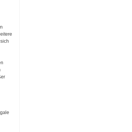
en
eitere
 sich
en
n
ßer
egale