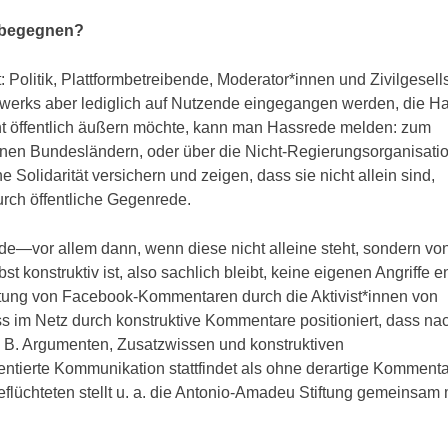
 begegnen?
Politik, Plattformbetreibende, Moderator*innen und Zivilgesells
zwerks aber lediglich auf Nutzende eingegangen werden, die H
t öffentlich äußern möchte, kann man Hassrede melden: zum
edenen Bundesländern, oder über die Nicht-Regierungsorganisati
olidarität versichern und zeigen, dass sie nicht allein sind,
rch öffentliche Gegenrede.
ede—vor allem dann, wenn diese nicht alleine steht, sondern vo
 konstruktiv ist, also sachlich bleibt, keine eigenen Angriffe en
ertung von Facebook-Kommentaren durch die Aktivist*innen von
ss im Netz durch konstruktive Kommentare positioniert, dass na
. B. Argumenten, Zusatzwissen und konstruktiven
entierte Kommunikation stattfindet als ohne derartige Kommenta
flüchteten stellt u. a. die Antonio-Amadeu Stiftung gemeinsam 