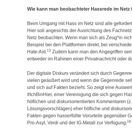
Wie kann man beobachteter Hassrede im Netz
Beim Umgang mit Hass im Netz sind alle gefordert: 
Hier soll angesichts der Ausrichtung des Fachnet
Netz beobachten. Wenn man sich als Zeug*in nich
Beispiel bei den Plattformen direkt, bei verschi
13
Hate-Aid.
Zudem kann man den Angegriffen seine S
entweder im Rahmen einer Privatnachricht oder du
Der digitale Diskurs verändert sich durch Gegenr
vielen geäußert wird und wenn die Gegenrede selbst
und sich auf Fakten bezieht. So zeigt eine Ausw
#IchBinHier, einer Vereinigung die sich gegen Ha
höflichen und diskursorientierten Kommentaren (z
Lösungsvorschlägen) eher höfliche und diskursori
Fakten gegen hasserfüllte Vorurteile gegenüber Ge
16
Pro-Asyl, Verdi und der IG-Metall zur Verfügung.