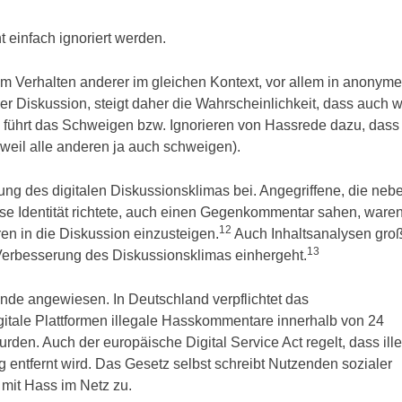
 einfach ignoriert werden.
am Verhalten anderer im gleichen Kontext, vor allem in anonym
r Diskussion, steigt daher die Wahrscheinlichkeit, dass auch w
g führt das Schweigen bzw. Ignorieren von Hassrede dazu, dass
weil alle anderen ja auch schweigen).
ung des digitalen Diskussionsklimas bei. Angegriffene, die neb
se Identität richtete, auch einen Gegenkommentar sahen, ware
12
ren in die Diskussion einzusteigen.
Auch Inhaltsanalysen gro
13
erbesserung des Diskussionsklimas einhergeht.
ende angewiesen. In Deutschland verpflichtet das
tale Plattformen illegale Hasskommentare innerhalb von 24
en. Auch der europäische Digital Service Act regelt, dass ill
 entfernt wird. Das Gesetz selbst schreibt Nutzenden sozialer
mit Hass im Netz zu.