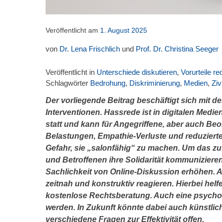
Veröffentlicht am
1. August 2025
von
Dr. Lena Frischlich
und
Prof. Dr. Christina Seeger
Veröffentlicht in
Unterschiede diskutieren
,
Vorurteile re
Schlagwörter
Bedrohung
,
Diskriminierung
,
Medien
,
Ziv
Der vorliegende Beitrag beschäftigt sich mit
Interventionen. Hassrede ist in digitalen Medien
statt und kann für Angegriffene, aber auch B
Belastungen, Empathie-Verluste und reduziertes
Gefahr, sie „salonfähig“ zu machen. Um das z
und Betroffenen ihre Solidarität kommunizie
Sachlichkeit von Online-Diskussion erhöhen. Au
zeitnah und konstruktiv reagieren. Hierbei helfe
kostenlose Rechtsberatung. Auch eine psychoso
werden. In Zukunft könnte dabei auch künstliche
verschiedene Fragen zur Effektivität offen.