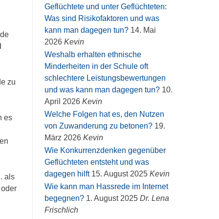
Geflüchtete und unter Geflüchteten:
Was sind Risikofaktoren und was
kann man dagegen tun?
14. Mai
ede
2026
Kevin
d
Weshalb erhalten ethnische
Minderheiten in der Schule oft
schlechtere Leistungsbewertungen
e zu
und was kann man dagegen tun?
10.
April 2026
Kevin
Welche Folgen hat es, den Nutzen
n es
von Zuwanderung zu betonen?
19.
März 2026
Kevin
den
Wie Konkurrenzdenken gegenüber
Geflüchteten entsteht und was
dagegen hilft
15. August 2025
Kevin
. als
Wie kann man Hassrede im Internet
 oder
begegnen?
1. August 2025
Dr. Lena
Frischlich