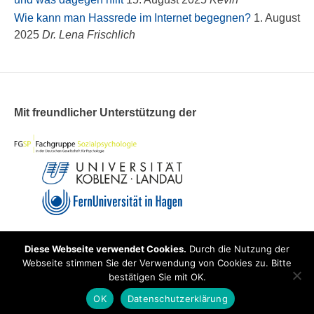
Wie kann man Hassrede im Internet begegnen?
1. August
2025
Dr. Lena Frischlich
Mit freundlicher Unterstützung der
Diese Webseite verwendet Cookies.
Durch die Nutzung der
Theme: Overlay by
Kaira
.
Webseite stimmen Sie der Verwendung von Cookies zu. Bitte
bestätigen Sie mit OK.
OK
Datenschutzerklärung
Impressum
|
Datenschutz