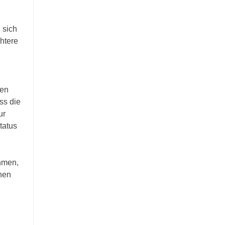
 sich
htere
nen
ss die
ur
tatus
ehmen,
nen