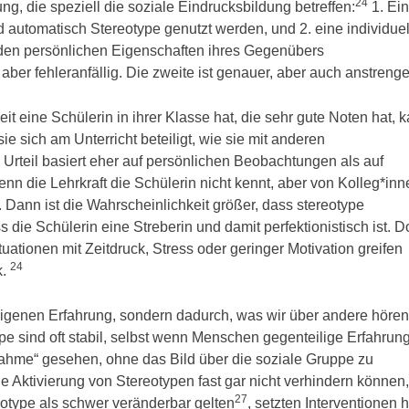
24
g, die speziell die soziale Eindrucksbildung betreffen:
1. Ei
d automatisch Stereotype genutzt werden, und 2. eine individuel
 den persönlichen Eigenschaften ihres Gegenübers
, aber fehleranfällig. Die zweite ist genauer, aber auch anstreng
it eine Schülerin in ihrer Klasse hat, die sehr gute Noten hat, 
e sich am Unterricht beteiligt, wie sie mit anderen
Urteil basiert eher auf persönlichen Beobachtungen als auf
n die Lehrkraft die Schülerin nicht kennt, aber von Kolleg*inn
. Dann ist die Wahrscheinlichkeit größer, dass stereotype
s die Schülerin eine Streberin und damit perfektionistisch ist. 
ituationen mit Zeitdruck, Stress oder geringer Motivation greifen
24
k.
 eigenen Erfahrung, sondern dadurch, was wir über andere hören
pe sind oft stabil, selbst wenn Menschen gegenteilige Erfahrun
me“ gesehen, ohne das Bild über die soziale Gruppe zu
ie Aktivierung von Stereotypen fast gar nicht verhindern können
27
eotype als schwer veränderbar gelten
, setzten Interventionen 