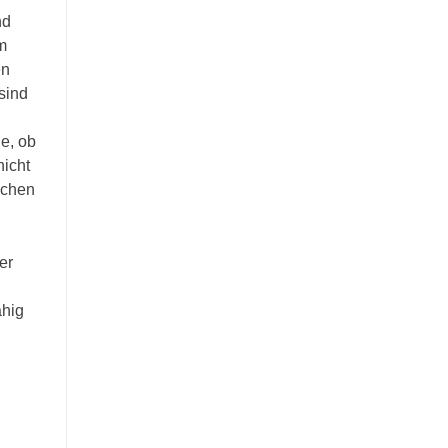
nd
m
en
sind
le, ob
nicht
schen
er
ähig