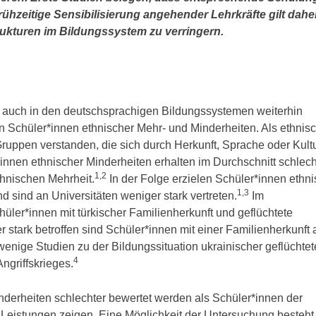
ühzeitige Sensibilisierung angehender Lehrkräfte gilt daher
rukturen im Bildungssystem zu verringern.
n auch in den deutschsprachigen Bildungssystemen weiterhin
n Schüler*innen ethnischer Mehr- und Minderheiten. Als ethnis
ppen verstanden, die sich durch Herkunft, Sprache oder Kult
innen ethnischer Minderheiten erhalten im Durchschnitt schlec
1,2
hnischen Mehrheit.
In der Folge erzielen Schüler*innen ethni
1,3
d sind an Universitäten weniger stark vertreten.
Im
hüler*innen mit türkischer Familienherkunft und geflüchtete
tark betroffen sind Schüler*innen mit einer Familienherkunft 
wenige Studien zu der Bildungssituation ukrainischer geflüchtet
4
ngriffskrieges.
nderheiten schlechter bewertet werden als Schüler*innen der
 Leistungen zeigen. Eine Möglichkeit der Untersuchung besteht 