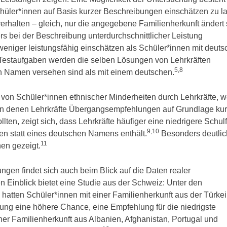
Schüler*innen auf Basis kurzer Beschreibungen einschätzen zu l
rhalten – gleich, nur die angegebene Familienherkunft ändert 
ers bei der Beschreibung unterdurchschnittlicher Leistung
 weniger leistungsfähig einschätzen als Schüler*innen mit deuts
Testaufgaben werden die selben Lösungen von Lehrkräften
5,8
en Namen versehen sind als mit einem deutschen.
von Schüler*innen ethnischer Minderheiten durch Lehrkräfte, 
in denen Lehrkräfte Übergangsempfehlungen auf Grundlage kur
ten, zeigt sich, dass Lehrkräfte häufiger eine niedrigere Schul
9,10
en statt eines deutschen Namens enthält.
Besonders deutlic
11
en gezeigt.
en findet sich auch beim Blick auf die Daten realer
n Einblick bietet eine Studie aus der Schweiz: Unter den
 hatten Schüler*innen mit einer Familienherkunft aus der Türkei
tung eine höhere Chance, eine Empfehlung für die niedrigste
er Familienherkunft aus Albanien, Afghanistan, Portugal und