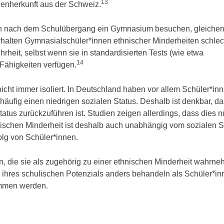
13
ienherkunft aus der Schweiz.
en nach dem Schulübergang ein Gymnasium besuchen, gleichen
erhalten Gymnasialschüler*innen ethnischer Minderheiten schlec
rheit, selbst wenn sie in standardisierten Tests (wie etwa
14
Fähigkeiten verfügen.
cht immer isoliert. In Deutschland haben vor allem Schüler*in
häufig einen niedrigen sozialen Status. Deshalb ist denkbar, da
tus zurückzuführen ist. Studien zeigen allerdings, dass dies n
nischen Minderheit ist deshalb auch unabhängig vom sozialen S
olg von Schüler*innen.
n, die sie als zugehörig zu einer ethnischen Minderheit wahrn
 ihres schulischen Potenzials anders behandeln als Schüler*in
ommen werden.