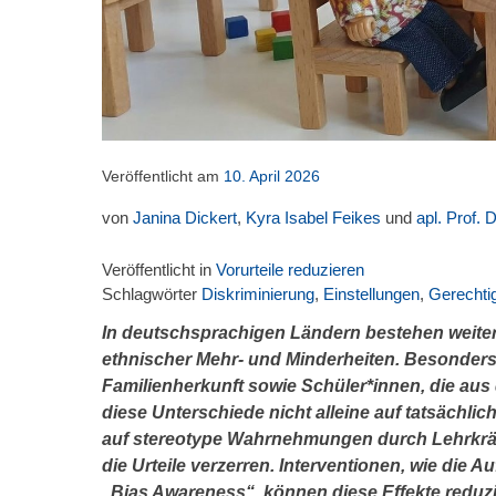
Veröffentlicht am
10. April 2026
von
Janina Dickert
,
Kyra Isabel Feikes
und
apl. Prof. 
Veröffentlicht in
Vorurteile reduzieren
Schlagwörter
Diskriminierung
,
Einstellungen
,
Gerechtig
In deutschsprachigen Ländern bestehen weiter
ethnischer Mehr- und Minderheiten. Besonders 
Familienherkunft sowie Schüler*innen, die aus
diese Unterschiede nicht alleine auf tatsächl
auf stereotype Wahrnehmungen durch Lehrkräfte
die Urteile verzerren. Interventionen, wie die 
„Bias Awareness“, können diese Effekte reduz