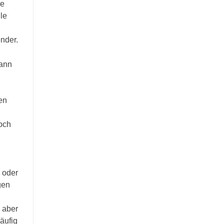
ne
le
ender.
kann
en
Doch
 oder
gen
, aber
häufig