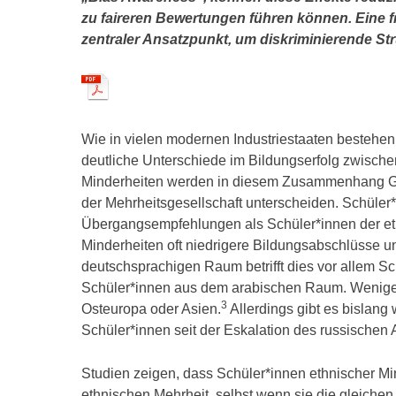
zu faireren Bewertungen führen können. Eine fr
zentraler Ansatzpunkt, um diskriminierende St
Wie in vielen modernen Industriestaaten bestehe
deutliche Unterschiede im Bildungserfolg zwische
Minderheiten werden in diesem Zusammenhang Gru
der Mehrheitsgesellschaft unterscheiden. Schüler*
Übergangsempfehlungen als Schüler*innen der et
Minderheiten oft niedrigere Bildungsabschlüsse un
deutschsprachigen Raum betrifft dies vor allem Sc
Schüler*innen aus dem arabischen Raum. Weniger s
3
Osteuropa oder Asien.
Allerdings gibt es bislang 
Schüler*innen seit der Eskalation des russischen A
Studien zeigen, dass Schüler*innen ethnischer Mi
ethnischen Mehrheit, selbst wenn sie die gleichen