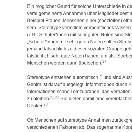
Ein möglicher Grund für solche Unterschiede in de
verallgemeinerte Annahmen über Mitglieder besti
Beispiel Frauen, Menschen einer (speziellen) eth
sein. Stereotype vermitteln vermeintliches Wisse
(z.B. „Schüler*innen mit sehr guten Noten sind Stre
„Schüler*innen mit sehr guten Noten sollten Streber
jemand tatsächlich zu dieser sozialen Gruppe geh
tatsächlich sehr gute Noten haben, um als „Stre
17
Menschen werden dann übersehen.
19
Stereotype entstehen automatisch
und sind Ausd
Gehirn ist darauf ausgelegt, Informationen durch 
Informationen schnell einzuordnen, das Verhalten
21
,
22
zu bleiben.
Sie bieten damit eine vereinfachen
23
Denken
.
Ob Menschen auf stereotype Annahmen zurückgreife
verschiedenen Faktoren ab. Das sogenannte Kont