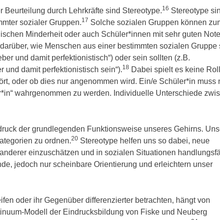
16
r Beurteilung durch Lehrkräfte sind Stereotype.
Stereotype si
17
mmter sozialer Gruppen.
Solche sozialen Gruppen können zu
nischen Minderheit oder auch Schüler*innen mit sehr guten Not
n darüber, wie Menschen aus einer bestimmten sozialen Gruppe 
ber und damit perfektionistisch“) oder sein sollten (z.B.
18
 und damit perfektionistisch sein“).
Dabei spielt es keine Rol
ört, oder ob dies nur angenommen wird. Ein/e Schüler*in muss 
ber*in“ wahrgenommen zu werden. Individuelle Unterschiede zwi
ruck der grundlegenden Funktionsweise unseres Gehirns. Uns
20
Kategorien zu ordnen.
Stereotype helfen uns so dabei, neue
 anderer einzuschätzen und in sozialen Situationen handlungsf
de, jedoch nur scheinbare Orientierung und erleichtern unser
n oder ihr Gegenüber differenzierter betrachten, hängt von
inuum-Modell der Eindrucksbildung von Fiske und Neuberg