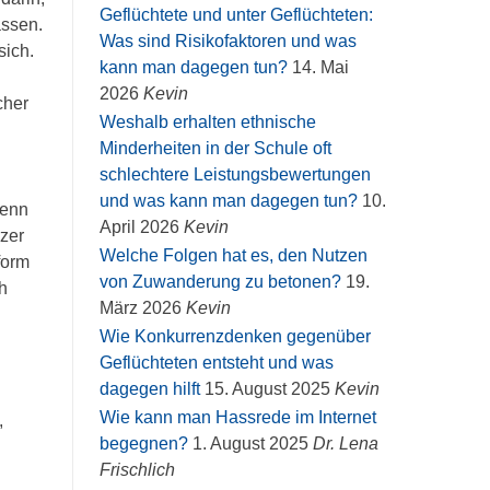
Geflüchtete und unter Geflüchteten:
assen.
Was sind Risikofaktoren und was
sich.
kann man dagegen tun?
14. Mai
2026
Kevin
cher
Weshalb erhalten ethnische
Minderheiten in der Schule oft
schlechtere Leistungsbewertungen
und was kann man dagegen tun?
10.
wenn
April 2026
Kevin
zer
Welche Folgen hat es, den Nutzen
form
von Zuwanderung zu betonen?
19.
h
März 2026
Kevin
Wie Konkurrenzdenken gegenüber
Geflüchteten entsteht und was
dagegen hilft
15. August 2025
Kevin
Wie kann man Hassrede im Internet
,
begegnen?
1. August 2025
Dr. Lena
Frischlich