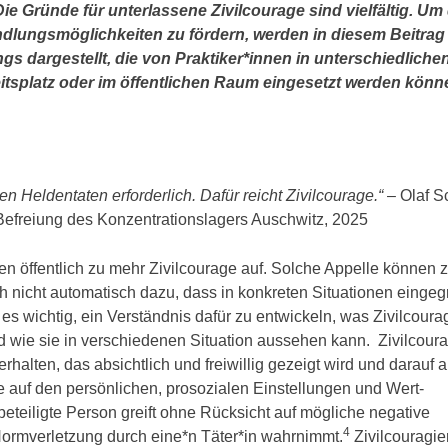
ie Gründe für unterlassene Zivilcourage sind vielfältig. Um 
lungsmöglichkeiten zu fördern, werden in diesem Beitrag
gs dargestellt, die von Praktiker*innen in unterschiedliche
itsplatz oder im öffentlichen Raum eingesetzt werden könn
 Heldentaten erforderlich. Dafür reicht Zivilcourage.“
– Olaf S
Befreiung des Konzentrationslagers Auschwitz, 2025
ten öffentlich zu mehr Zivilcourage auf. Solche Appelle können 
 nicht automatisch dazu, dass in konkreten Situationen eingegr
 es wichtig, ein Verständnis dafür zu entwickeln, was Zivilcourag
wie sie in verschiedenen Situation aussehen kann. Zivilcoura
Verhalten, das absichtlich und freiwillig gezeigt wird und darauf a
 auf den persönlichen, prosozialen Einstellungen und Wert­
eteiligte Person greift ohne Rücksicht auf mögliche negative
4
Normverletzung durch eine*n Täter*in wahrnimmt.
Zivilcouragie