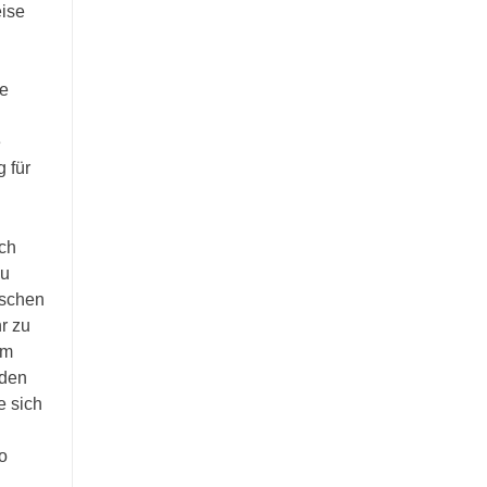
eise
re
e
 für
ich
zu
nschen
r zu
im
rden
e sich
o