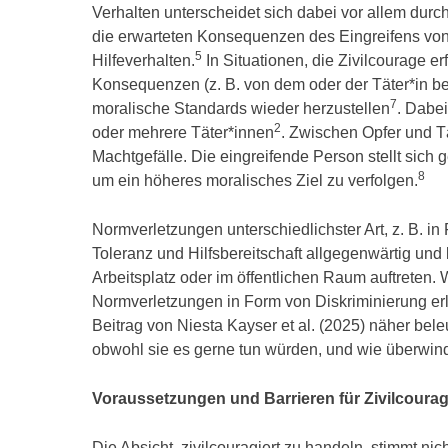
Verhalten unterscheidet sich dabei vor allem durch
die erwarteten Konsequenzen des Eingreifens vo
5
Hilfeverhalten.
In Situationen, die Zivilcourage e
Konsequenzen (z. B. von dem oder der Täter*in be
7
moralische Standards wieder herzustellen
. Dabei
2
oder mehrere Täter*innen
. Zwischen Opfer und Tä
Machtgefälle. Die eingreifende Person stellt sich
8
um ein höheres moralisches Ziel zu verfolgen.
Normverletzungen unterschiedlichster Art, z. B. in
Toleranz und Hilfsbereitschaft allgegenwärtig un
Arbeitsplatz oder im öffentlichen Raum auftreten. 
Normverletzungen in Form von Diskriminierung erle
Beitrag von Niesta Kayser et al. (2025) näher bele
obwohl sie es gerne tun würden, und wie überwi
Voraussetzungen und Barrieren für Zivilcoura
Die Absicht, zivilcouragiert zu handeln, stimmt ni