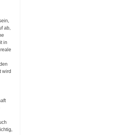
sein,
f ab,
ne
t in
 reale
 den
t wird
aft
e
uch
chtig,