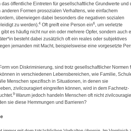
 das öffentliche Eintreten für gesellschaftliche Grundwerte und
n anderen Formen prosozialen Verhaltens, wie einfachem
rfordern, überwiegen dabei besonders die negativen sozialen
4
6
leidigt zu werden).
Oft greift eine Person ein
, um verletzte
 gibt es häufig nicht nur ein oder mehrere Opfer, sondern auch 
ter*in besteht dabei zusätzlich oft ein reales oder subjektives
 gegen jemanden mit Macht, beispielsweise eine vorgesetzte Per
 Form von Diskriminierung, sind trotz gesellschaftlicher Normen 
d können in verschiedenen Lebensbereichen, wie Familie, Schul
Wie Menschen spezifisch in Situationen, in denen sie
ben, zivilcouragiert eingreifen können, wird in dem Fachnetz-
9
uchtet.
Warum jedoch handeln Menschen oft nicht zivilcouragier
nden sie diese Hemmungen und Barrieren?
ge
cht immer mit dem tatsächlichen Verhalten überein. Im Vergleich 