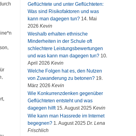
 durch
Geflüchtete und unter Geflüchteten:
Was sind Risikofaktoren und was
kann man dagegen tun?
14. Mai
2026
Kevin
eine*n
Weshalb erhalten ethnische
Minderheiten in der Schule oft
son,
schlechtere Leistungsbewertungen
und was kann man dagegen tun?
10.
April 2026
Kevin
für
Welche Folgen hat es, den Nutzen
e,
von Zuwanderung zu betonen?
19.
März 2026
Kevin
Wie Konkurrenzdenken gegenüber
t,
Geflüchteten entsteht und was
dagegen hilft
15. August 2025
Kevin
Wie kann man Hassrede im Internet
begegnen?
1. August 2025
Dr. Lena
Frischlich
zu