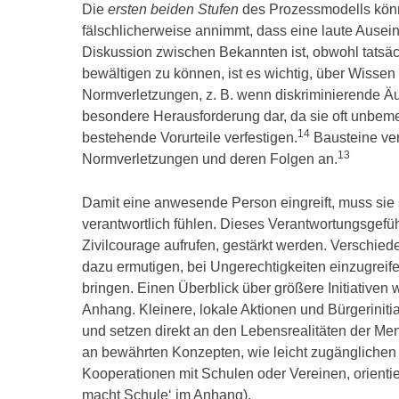
Die
ersten beiden Stufen
des Prozessmodells könne
fälschlicherweise annimmt, dass eine laute Ause
Diskussion zwischen Bekannten ist, obwohl tatsäch
bewältigen zu können, ist es wichtig, über Wisse
Normverletzungen, z. B. wenn diskriminierende Ä
besondere Herausforderung dar, da sie oft unbeme
14
bestehende Vorurteile verfestigen.
Bausteine vers
13
Normverletzungen und deren Folgen an.
Damit eine anwesende Person eingreift, muss sie 
verantwortlich fühlen. Dieses Verantwortungsgefüh
Zivilcourage aufrufen, gestärkt werden. Verschi
dazu ermutigen, bei Ungerechtigkeiten einzugreif
bringen. Einen Überblick über größere Initiativen 
Anhang. Kleinere, lokale Aktionen und Bürgerini
und setzen direkt an den Lebensrealitäten der Mens
an bewährten Konzepten, wie leicht zugänglichen 
Kooperationen mit Schulen oder Vereinen, orient
macht Schule‘ im Anhang).