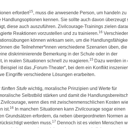
15
ionen erfordert
, muss die anwesende Person, um handeln zu
e Handlungsoptionen kennen. Sie sollte auch davon überzeugt 
t, diese auch auszuführen. Zivilcourage-Trainings zielen darau
16
agierte Reaktionen vorzustellen und zu trainieren.
Verschiede
ationsübungen können wirksam sein, um die Handlungsfähigkei
 können die Teilnehmer*innen verschiedene Szenarien üben, die
ine diskriminierende Bemerkung in der Schule oder in der
15
, in realen Situationen schnell zu reagieren.
Dazu werden in
eispiel ist das „Forum-Theater“, bei dem ein Konflikt inszenier
ve Eingriffe verschiedene Lösungen erarbeiten.
r
fünften Stufe
wichtig, moralische Prinzipien und Werte für
moralische Selbstbild stärken und damit die Handlungsbereitsch
 Zivilcourage, wenn dies mit zwischenmenschlichen Kosten wi
16
 ist.
In manchen Situationen kann Zivilcourage sogar einen
en Grundsätzen erfordern, da neben übergeordneten Normen a
17
erücksichtigt werden muss.
Dennoch ist es vielen Menschen wi