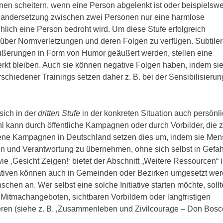
n scheitern, wenn eine Person abgelenkt ist oder beispielsw
inandersetzung zwischen zwei Personen nur eine harmlose
lich eine Person bedroht wird. Um diese Stufe erfolgreich
n über Normverletzungen und deren Folgen zu verfügen. Subtile
ußerungen in Form von Humor geäußert werden, stellen eine
rkt bleiben. Auch sie können negative Folgen haben, indem si
chiedener Trainings setzen daher z. B. bei der Sensibilisierung
sich in der
dritten Stufe
in der konkreten Situation auch persönl
l kann durch öffentliche Kampagnen oder durch Vorbilder, die 
edene Kampagnen in Deutschland setzen dies um, indem sie Me
en und Verantwortung zu übernehmen, ohne sich selbst in Gefah
wie ‚Gesicht Zeigen!‘ bietet der Abschnitt „Weitere Ressourcen“ 
tiativen können auch in Gemeinden oder Bezirken umgesetzt we
chen an. Wer selbst eine solche Initiative starten möchte, sollt
Mitmachangeboten, sichtbaren Vorbildern oder langfristigen
ieren (siehe z. B. ‚Zusammenleben und Zivilcourage – Don Bosc