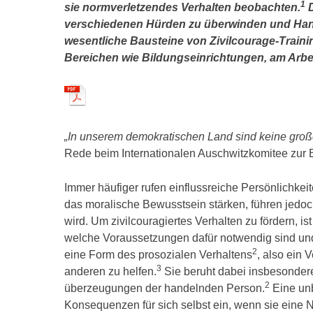
1
sie normverletzendes Verhalten beobachten.
D
verschiedenen Hürden zu überwinden und Hand
wesentliche Bausteine von Zivilcourage-Trainin
Bereichen wie Bildungseinrichtungen, am Arbe
„In unserem demokratischen Land sind keine großen
Rede beim Internationalen Auschwitzkomitee zur 
Immer häufiger rufen einflussreiche Persönlichkei
das moralische Bewusstsein stärken, führen jedoch
wird. Um zivilcouragiertes Verhalten zu fördern, ist
welche Voraussetzungen dafür notwendig sind und 
2
eine Form des prosozialen Verhaltens
, also ein 
3
anderen zu helfen.
Sie beruht dabei insbesondere
2
überzeugungen der handelnden Person.
Eine unb
Konsequenzen für sich selbst ein, wenn sie eine 